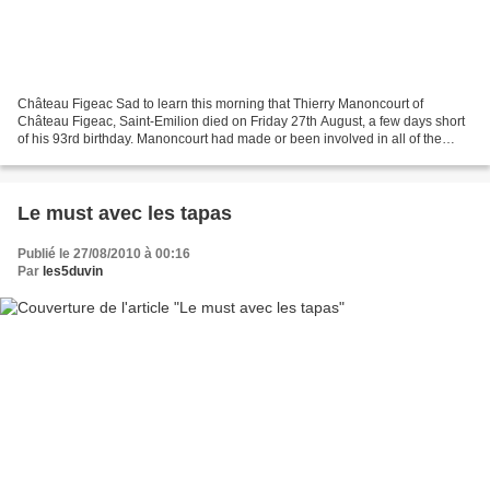
Château Figeac Sad to learn this morning that Thierry Manoncourt of
Château Figeac, Saint-Emilion died on Friday 27th August, a few days short
of his 93rd birthday. Manoncourt had made or been involved in all of the
vintages of Figeac since 1947. His...
Le must avec les tapas
Publié le 27/08/2010 à 00:16
Par
les5duvin