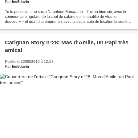
Par
les5duvin
Tu te poses un peu sec à Napoléon Bonaparte – l’avion bien sûr, avec le
commentaire rigolard de la chef de cabine qui le qualifie de «tout en
douceur» – et quand tu empruntes avec ta petite auto de location la seule
bretelle de sortie, tu butes sur un...
Carignan Story n°28: Mas d’Amile, un Papi très
amical
Publié le 22/08/2010 à 12:08
Par
les5duvin