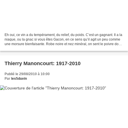
Eh oui, ce vin a du tempérament, du relief, du poids. C’est un gagnant. Il a la
niaque, ou la gnac si vous êtes Gacon, en ce sens qu’il agit un peu comme
une morsure bienfaisante. Robe noire et nez minéral, on sent le poivre doux,
on devine aussi le schiste...
Thierry Manoncourt: 1917-2010
Publié le 29/08/2010 à 10:00
Par
les5duvin